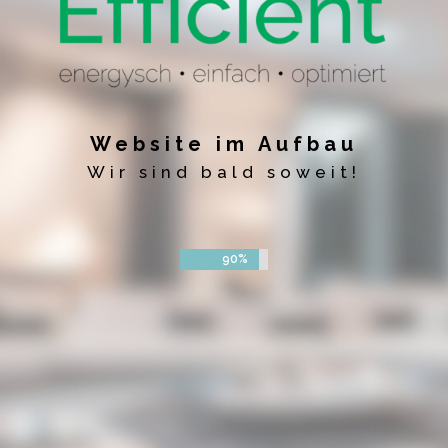
Website im Aufbau
Wir sind bald soweit!
90%
90%